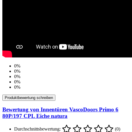
0%
0%
0%
0%
0%
Produktbewertung schreiben
Bewertung von Innentüren VascoDoors Primo 6
80P/197 CPL Eiche natura
Durchschnittsbewertung:
(0)