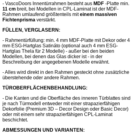
- VascoDoors Innentürrahmen besteht aus
MDF
-Platte min.
11 cm
breit, bei Modellen in CPL-Laminat ist der MDF-
Rahmen umlaufend größtenteils mit
einem massiven
Fichtenprisma
verstärkt.
FÜLLEN, VERGLASERN:
- Rahmentürfüllung: min. 4 mm MDF-Platte mit Dekor oder 4
mm ESG-Hartglas Satináto (optional auch 4 mm ESG-
Hartglas Thela für 2 Modelle) - außer bei den beiden
Modellen, bei denen das Glas dicker ist - in der
Beschreibung der angegebenen Modelle erwähnt.
- Alles wird direkt in den Rahmen gesteckt ohne zusätzliche
überstehende oder andere Rahmen.
TÜROBERFLÄCHENBEHANDLUNG:
- Die Kanten und die Oberfläche des inneren Türblattes sind
je nach Türmodell entweder mit einer strapazierfähigen
Dekorfolie (Premium 3D – Decor Design oder Basic Decor)
oder mit einem sehr strapazierfähigen CPL-Laminat
beschichtet.
ABMESSUNGEN UND VARIANTEN: