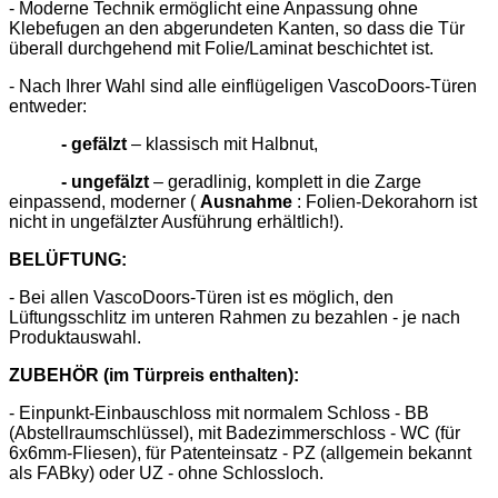
- Moderne Technik ermöglicht eine Anpassung ohne
Klebefugen an den abgerundeten Kanten, so dass die Tür
überall durchgehend mit Folie/Laminat beschichtet ist.
- Nach Ihrer Wahl sind alle einflügeligen VascoDoors-Türen
entweder:
- gefälzt
– klassisch mit Halbnut,
- ungefälzt
– geradlinig, komplett in die Zarge
einpassend, moderner (
Ausnahme
: Folien-Dekorahorn ist
nicht in ungefälzter Ausführung erhältlich!).
BELÜFTUNG:
- Bei allen VascoDoors-Türen ist es möglich, den
Lüftungsschlitz im unteren Rahmen zu bezahlen - je nach
Produktauswahl.
ZUBEHÖR (im Türpreis enthalten):
- Einpunkt-Einbauschloss mit normalem Schloss - BB
(Abstellraumschlüssel), mit Badezimmerschloss - WC (für
6x6mm-Fliesen), für Patenteinsatz - PZ (allgemein bekannt
als FABky) oder UZ - ohne Schlossloch.