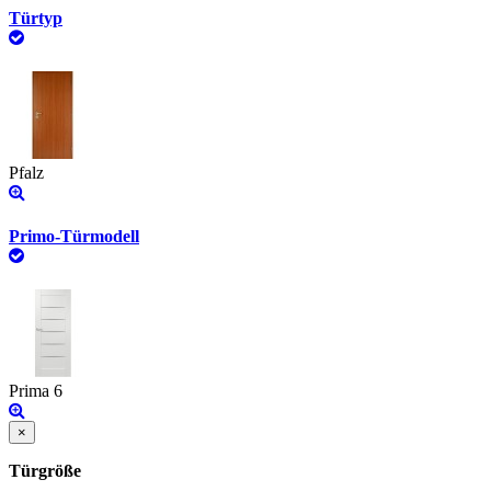
Türtyp
Pfalz
Primo-Türmodell
Prima 6
×
Türgröße