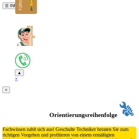
☰ INFO
▲
×
×
Orientierungsreihenfolge
Fachwissen zahlt sich aus! Geschulte Techniker beraten Sie zum
richtigen Vorgehen und profitieren von einem ermäßigten