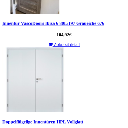
Innentür VascoDoors Ibiza 6 80L/197 Graueiche 676
104,92€
Zobrazit detail
Doppelflügelige Innentüren HPL Vollglatt