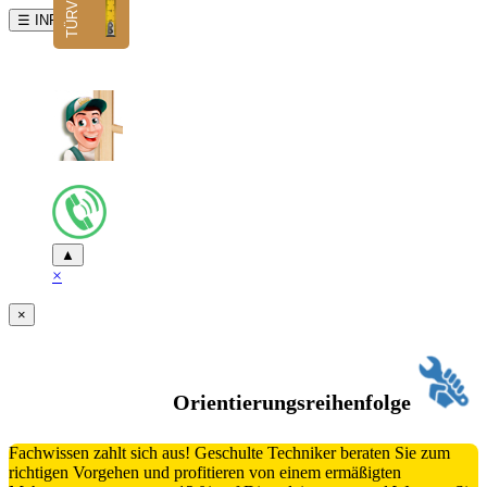
☰ INFO
▲
×
×
Orientierungsreihenfolge
Fachwissen zahlt sich aus! Geschulte Techniker beraten Sie zum
richtigen Vorgehen und profitieren von einem ermäßigten