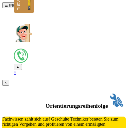
☰ INFO
▲
×
×
Orientierungsreihenfolge
Fachwissen zahlt sich aus! Geschulte Techniker beraten Sie zum
richtigen Vorgehen und profitieren von einem ermäßigten