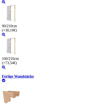
90/210cm
(+30,19€)
100/210cm
(+73,54€)
Fertige Wandstärke