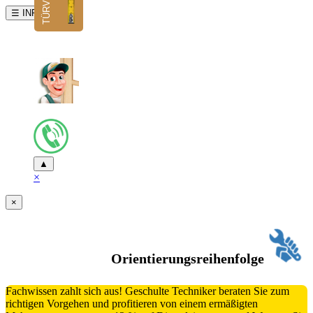
☰ INFO
▲
×
×
Orientierungsreihenfolge
Fachwissen zahlt sich aus! Geschulte Techniker beraten Sie zum
richtigen Vorgehen und profitieren von einem ermäßigten