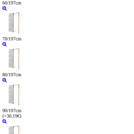
60/197cm
70/197cm
80/197cm
90/197cm
(+30,19€)