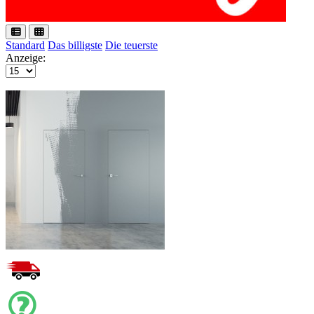
Standard
Das billigste
Die teuerste
Anzeige: