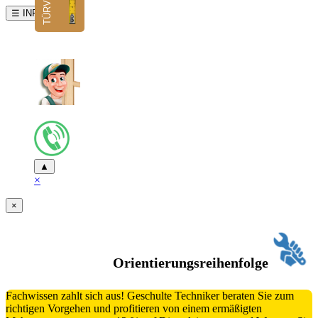
☰ INFO
▲
×
×
Orientierungsreihenfolge
Fachwissen zahlt sich aus! Geschulte Techniker beraten Sie zum
richtigen Vorgehen und profitieren von einem ermäßigten