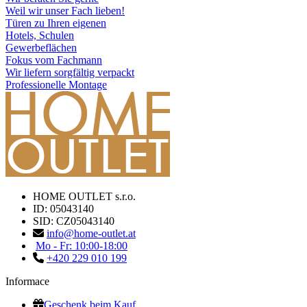
Weil wir unser Fach lieben!
Türen zu Ihren eigenen
Hotels, Schulen
Gewerbeflächen
Fokus vom Fachmann
Wir liefern sorgfältig verpackt
Professionelle Montage
HOME OUTLET s.r.o.
ID: 05043140
SID: CZ05043140
info@home-outlet.at
Mo - Fr: 10:00-18:00
+420 229 010 199
Informace
Geschenk beim Kauf