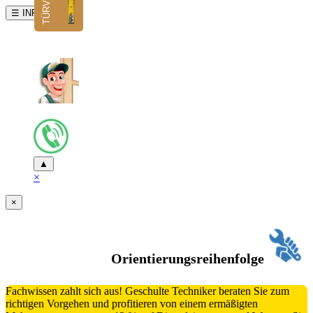
☰ INFO
▲
×
×
Orientierungsreihenfolge
Fachwissen zahlt sich aus! Geschulte Techniker beraten Sie zum
richtigen Vorgehen und profitieren von einem ermäßigten