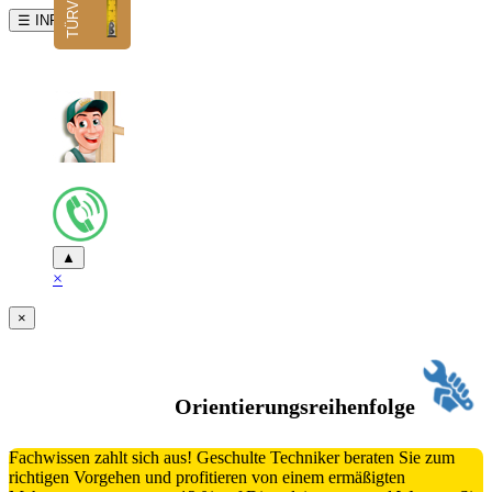
☰ INFO
▲
×
×
Orientierungsreihenfolge
Fachwissen zahlt sich aus! Geschulte Techniker beraten Sie zum
richtigen Vorgehen und profitieren von einem ermäßigten