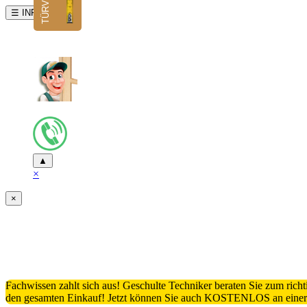
☰ INFO
▲
×
×
Fachwissen zahlt sich aus! Geschulte Techniker beraten Sie zum ric
den gesamten Einkauf! Jetzt können Sie auch KOSTENLOS an einer