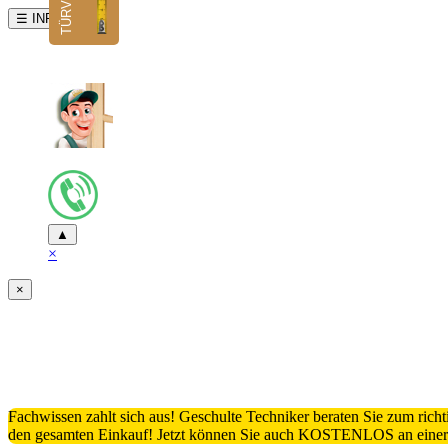
☰ INFO
▲
×
×
Fachwissen zahlt sich aus! Geschulte Techniker beraten Sie zum ric
den gesamten Einkauf! Jetzt können Sie auch KOSTENLOS an einer