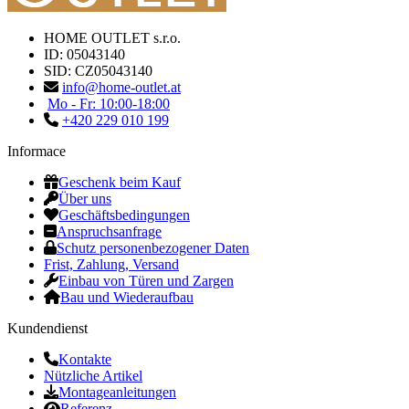
HOME OUTLET s.r.o.
ID: 05043140
SID: CZ05043140
info@home-outlet.at
Mo - Fr: 10:00-18:00
+420 229 010 199
Informace
Geschenk beim Kauf
Über uns
Geschäftsbedingungen
Anspruchsanfrage
Schutz personenbezogener Daten
Frist, Zahlung, Versand
Einbau von Türen und Zargen
Bau und Wiederaufbau
Kundendienst
Kontakte
Nützliche Artikel
Montageanleitungen
Referenz