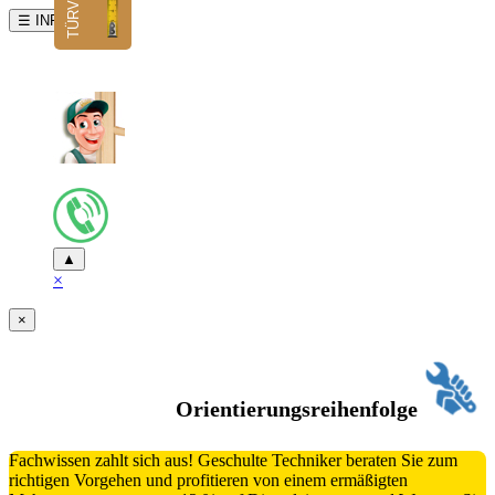
☰ INFO
▲
×
×
Orientierungsreihenfolge
Fachwissen zahlt sich aus! Geschulte Techniker beraten Sie zum
richtigen Vorgehen und profitieren von einem ermäßigten