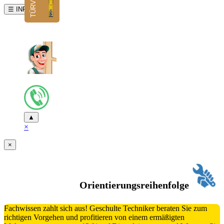
☰ INFO
▲
×
×
Orientierungsreihenfolge
Fachwissen zahlt sich aus! Geschulte Techniker beraten Sie zum
richtigen Vorgehen und profitieren von einem ermäßigten