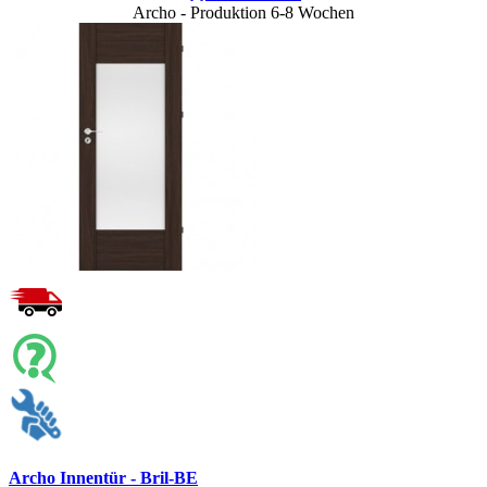
Archo - Produktion 6-8 Wochen
Archo Innentür - Bril-BE