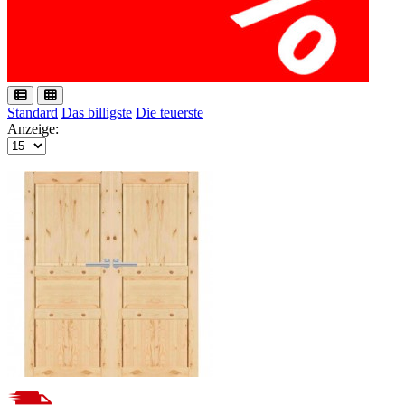
Standard
Das billigste
Die teuerste
Anzeige: