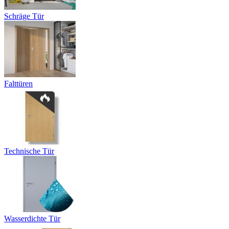
Schräge Tür
Falttüren
Technische Tür
Wasserdichte Tür