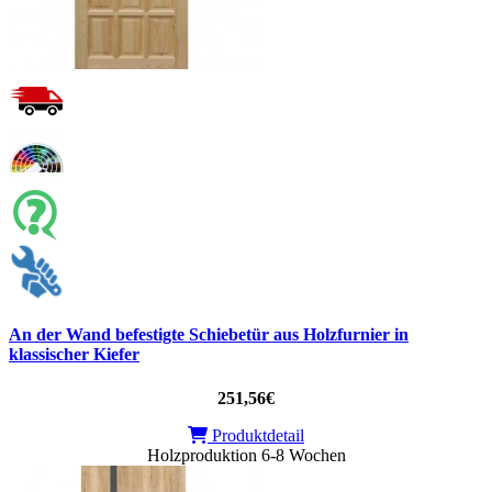
An der Wand befestigte Schiebetür aus Holzfurnier in
klassischer Kiefer
251,56€
Produktdetail
Holzproduktion 6-8 Wochen