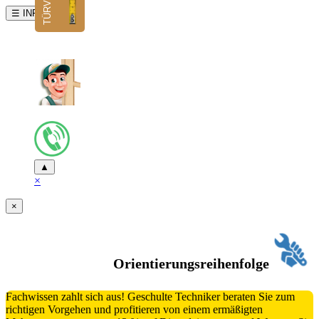
☰ INFO
▲
×
×
Orientierungsreihenfolge
Fachwissen zahlt sich aus! Geschulte Techniker beraten Sie zum
richtigen Vorgehen und profitieren von einem ermäßigten