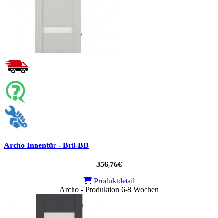
Archo Innentür - Bril-BB
356,76€
Produktdetail
Archo - Produktion 6-8 Wochen