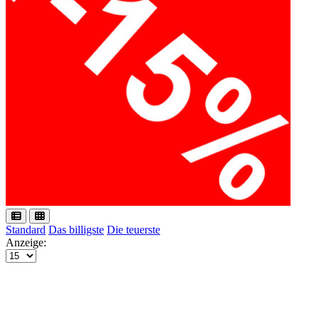
Standard
Das billigste
Die teuerste
Anzeige: