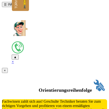
☰ INFO
▲
×
×
Orientierungsreihenfolge
Fachwissen zahlt sich aus! Geschulte Techniker beraten Sie zum
richtigen Vorgehen und profitieren von einem ermäßigten