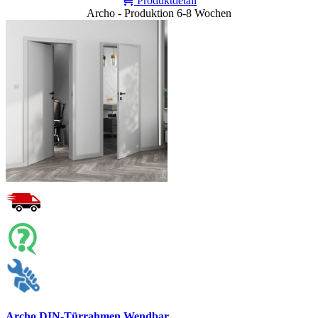
Produktdetail
Archo - Produktion 6-8 Wochen
Archo DIN-Türrahmen Wendbar