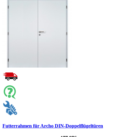
Futterrahmen für Archo DIN-Doppelflügeltüren