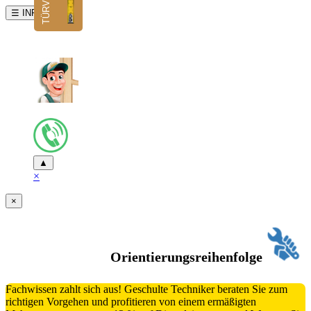
☰ INFO
▲
×
×
Orientierungsreihenfolge
Fachwissen zahlt sich aus! Geschulte Techniker beraten Sie zum
richtigen Vorgehen und profitieren von einem ermäßigten