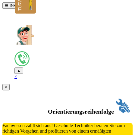
☰ INFO
▲
×
×
Orientierungsreihenfolge
Fachwissen zahlt sich aus! Geschulte Techniker beraten Sie zum
richtigen Vorgehen und profitieren von einem ermäßigten