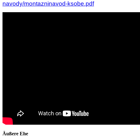
navody/montazninavod-ksobe.pdf
Äußere Ehe