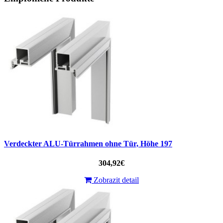
Verdeckter ALU-Türrahmen ohne Tür, Höhe 197
304,92€
Zobrazit detail